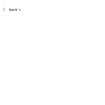
w
back >