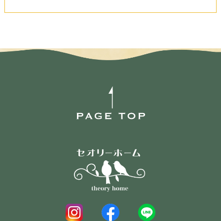
ご覧になったページや広告の履歴，ユーザーが検索さ
れた検索キーワード，ご利用日時，ご利用の方法，ご
利用環境，郵便番号や性別，職業，年齢，ユーザーの
IPアドレス，クッキー情報，位置情報，端末の個体識
別情報などを指します。
第２条（プライバシー情報の収集方法）
当社は，ユーザーが利用登録をする際に氏名，生年月
日，住所，電話番号，メールアドレス，銀行口座番
号，クレジットカード番号，運転免許証番号などの個
人情報をお尋ねすることがあります。また，ユーザー
と提携先などとの間でなされたユーザーの個人情報を
含む取引記録や，決済に関する情報を当社の提携先
（情報提供元，広告主，広告配信先などを含みます。
以下，｢提携先｣といいます。）などから収集すること
があります。
当社は，ユーザーについて，利用したサービスやソフ
トウエア，購入した商品，閲覧したページや広告の履
歴，検索した検索キーワード，利用日時，利用方法，