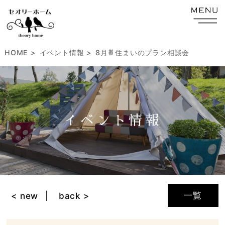
HOME
イベント情報
8月🍍住まいのプラン相談会
イベント情報
一覧
< new
back >